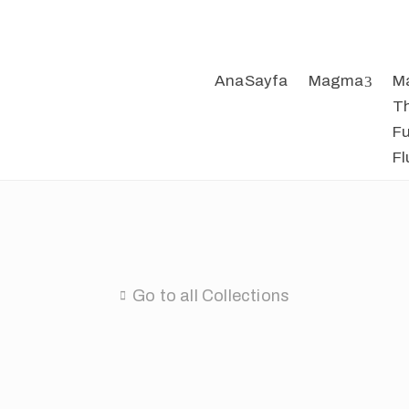
AnaSayfa
Magma
M
T
F
Fl
Go to all Collections