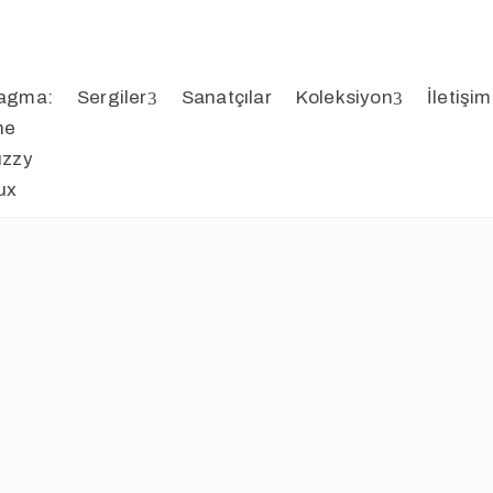
agma:
Sergiler
Sanatçılar
Koleksiyon
İletişim
he
uzzy
ux