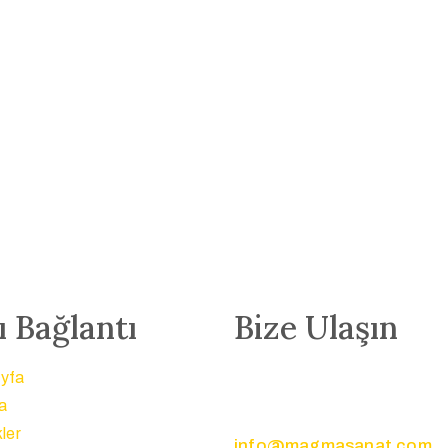
ı Bağlantı
Bize Ulaşın
yfa
a
kler
info@magmasanat.com