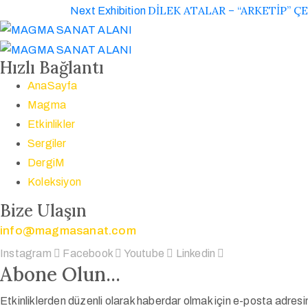
DİLEK ATALAR – “ARKETİP” ÇE
Next Exhibition
Hızlı Bağlantı
AnaSayfa
Magma
Etkinlikler
Sergiler
DergiM
Koleksiyon
Bize Ulaşın
info@magmasanat.com
Instagram
Facebook
Youtube
Linkedin
Abone Olun...
Etkinliklerden düzenli olarak haberdar olmak için e-posta adresin